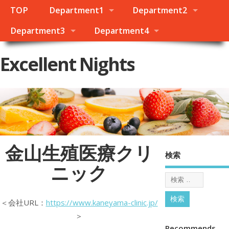
TOP
Department1
Department2
Department3
Department4
Excellent Nights
金山生殖医療クリ
検索
ニック
＜会社URL：
https://www.kaneyama-clinic.jp/
＞
Recommends