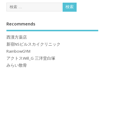
Recommends
西漢方薬店
新宿NSビルスカイクリニック
RainbowGYM
アクトスWill_G 三洋堂白塚
みらい散骨