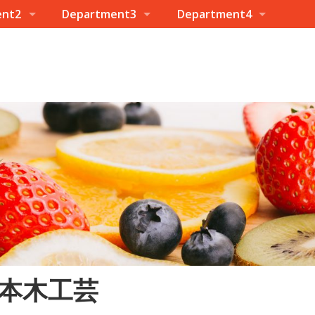
ent2
Department3
Department4
本木工芸