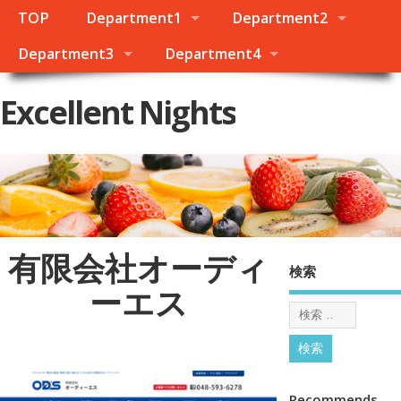
TOP
Department1
Department2
Department3
Department4
Excellent Nights
有限会社オーディ
検索
ーエス
Recommends