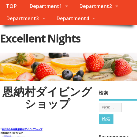
TOP
Department1
Department2
Department3
Department4
Excellent Nights
恩納村ダイビング
検索
ショップ
Recommends