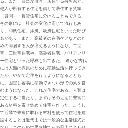
る。また、自己が所有し居住する持ち家と、
他人が所有する住宅を借りて居住する貸家
（貸間）・賃貸住宅に分けることもできる。
その形には、社会の変化に応じて流行もあ
り、和風住宅、洋風、欧風住宅といった呼び
名があり、また、高齢者の在宅ケアなどのた
めの同居する人が増えるようになり、二世
帯、三世帯住宅や、高齢者住宅、バリアフリ
ー住宅といった呼称も出てきた。 遙かな古代
には人類は採集のために移動生活を行ってき
たが、やがて定住を行うようになるととも
に、固定し容易に移動できない形での巣を営
むようになった。これが住宅である。人類は
定住するに当たり、まずはその近辺に豊富に
ある材料を寄せ集めて住宅を作った。こうし
て近隣で豊富に取れる材料を使って住宅を建
設することは近代までは一般的な生活様式と
なり、このため世界各地でその風土に合わせ