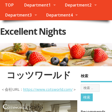
TOP
Department1
Department2
Department3
Department4
Excellent Nights
コッツワールド
検索
＜会社URL：
https://www.cotsworld.com/
＞
Recommends