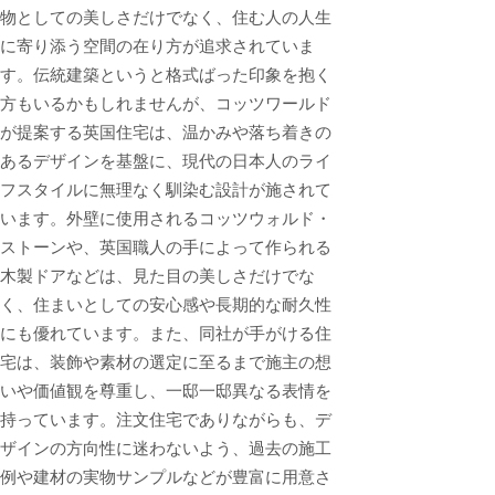
物としての美しさだけでなく、住む人の人生
に寄り添う空間の在り方が追求されていま
す。伝統建築というと格式ばった印象を抱く
方もいるかもしれませんが、コッツワールド
が提案する英国住宅は、温かみや落ち着きの
あるデザインを基盤に、現代の日本人のライ
フスタイルに無理なく馴染む設計が施されて
います。外壁に使用されるコッツウォルド・
ストーンや、英国職人の手によって作られる
木製ドアなどは、見た目の美しさだけでな
く、住まいとしての安心感や長期的な耐久性
にも優れています。また、同社が手がける住
宅は、装飾や素材の選定に至るまで施主の想
いや価値観を尊重し、一邸一邸異なる表情を
持っています。注文住宅でありながらも、デ
ザインの方向性に迷わないよう、過去の施工
例や建材の実物サンプルなどが豊富に用意さ