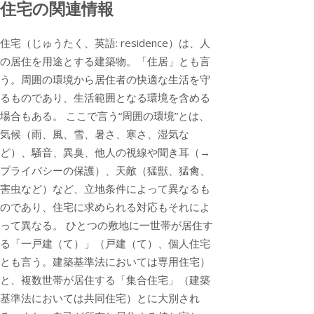
住宅の関連情報
住宅（じゅうたく、英語: residence）は、人
の居住を用途とする建築物。「住居」とも言
う。周囲の環境から居住者の快適な生活を守
るものであり、生活範囲となる環境を含める
場合もある。 ここで言う“周囲の環境”とは、
気候（雨、風、雪、暑さ、寒さ、湿気な
ど）、騒音、異臭、他人の視線や聞き耳（→
プライバシーの保護）、天敵（猛獣、猛禽、
害虫など）など、立地条件によって異なるも
のであり、住宅に求められる対応もそれによ
って異なる。 ひとつの敷地に一世帯が居住す
る「一戸建（て）」（戸建（て）、個人住宅
とも言う。建築基準法においては専用住宅）
と、複数世帯が居住する「集合住宅」（建築
基準法においては共同住宅）とに大別され