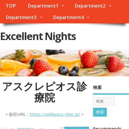
TOP
Department1
Department2
Department3
Department4
Excellent Nights
アスクレピオス診
検索
療院
＜会社URL：
https://asklepios-clinic.jp/
＞
Recommends