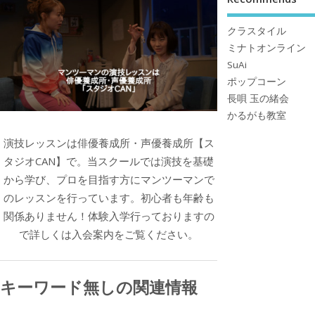
クラスタイル
ミナトオンライン
SuAi
ポップコーン
長唄 玉の緒会
かるがも教室
演技レッスンは俳優養成所・声優養成所【ス
タジオCAN】で。当スクールでは演技を基礎
から学び、プロを目指す方にマンツーマンで
のレッスンを行っています。初心者も年齢も
関係ありません！体験入学行っておりますの
で詳しくは入会案内をご覧ください。
キーワード無しの関連情報