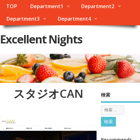
TOP
Department1
Department2
Department3
Department4
Excellent Nights
スタジオCAN
検索
Recommends