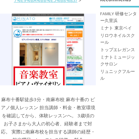
7%E9%BA%BB%E5%B8%83/
＞
FAMILY 研修センタ
ー久里浜
ミナト 東京ベイ
リロウネイルスク
ール
トップエレガンス
ミナトミュージッ
クサロン
リュニックフルー
ル
麻布十番駅徒歩3分・南麻布校 麻布十番の ピ
アノ個人レッスン 担当講師・料金・教室環境
を確認してから、体験レッスンへ。 3歳頃の
お子さまから大人の初心者、経験者まで対
応。 実際に南麻布校を担当する講師の経歴・