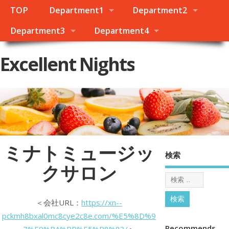
TOP
Department1
Department2
Department3
Department4
Excellent Nights
ミナトミュージッ
検索
クサロン
＜会社URL：
https://xn--
pckmh8bxal0mc8cye2c8e.com/%E5%8D%9
Recommends