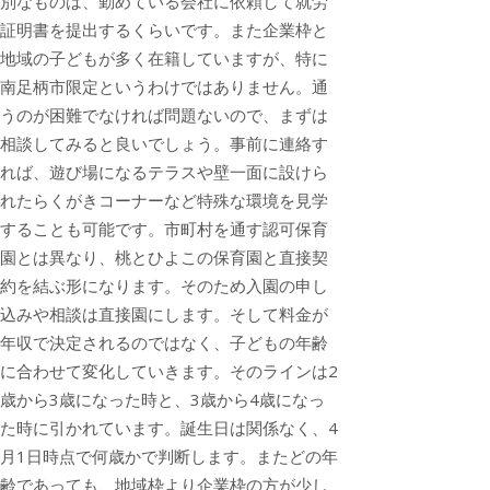
別なものは、勤めている会社に依頼して就労
証明書を提出するくらいです。また企業枠と
地域の子どもが多く在籍していますが、特に
南足柄市限定というわけではありません。通
うのが困難でなければ問題ないので、まずは
相談してみると良いでしょう。事前に連絡す
れば、遊び場になるテラスや壁一面に設けら
れたらくがきコーナーなど特殊な環境を見学
することも可能です。市町村を通す認可保育
園とは異なり、桃とひよこの保育園と直接契
約を結ぶ形になります。そのため入園の申し
込みや相談は直接園にします。そして料金が
年収で決定されるのではなく、子どもの年齢
に合わせて変化していきます。そのラインは2
歳から3歳になった時と、3歳から4歳になっ
た時に引かれています。誕生日は関係なく、4
月1日時点で何歳かで判断します。またどの年
齢であっても、地域枠より企業枠の方が少し