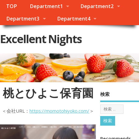
TOP
Department1
Department2
Department3
Department4
Excellent Nights
桃とひよこ保育園
検索
＜会社URL：
https://momotohiyoko.com/
＞
Recommends