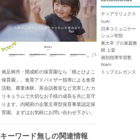
ティアラリュクス
SuAi
日本コミュニケー
ション学院
東大卒 プロ家庭教
師 上畠
個別指導学習塾
Wam
南足柄市・開成町の保育園なら「桃とひよこ
トップエレガンス
保育園」。食育アドバイザー指導による食育
活動、農業体験、英会話教室など充実したカ
リキュラムで大切なお子様の成長を共に見守
ります。内閣府の企業主導型保育事業認定保
育園。まずはお気軽にお問い合わせ下さい。
キーワード無しの関連情報