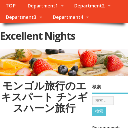
TOP
Department1
Department2
Department3
Department4
Excellent Nights
モンゴル旅行のエ
検索
キスパート チンギ
スハーン旅行
Recommends