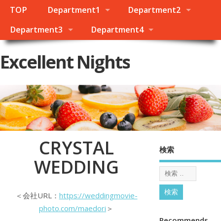
TOP
Department1
Department2
Department3
Department4
Excellent Nights
CRYSTAL
検索
WEDDING
＜会社URL：
https://weddingmovie-
photo.com/maedori
＞
Recommends