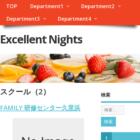
TOP
Department1
Department2
Department3
Department4
Excellent Nights
スクール（2）
検索
FAMILY 研修センター久里浜
1