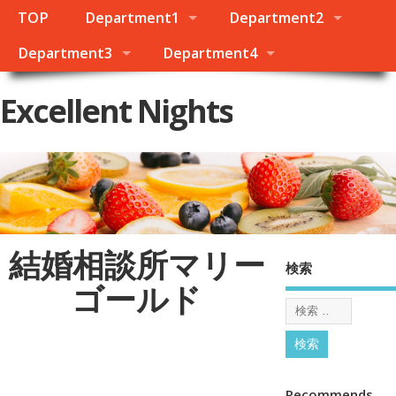
TOP
Department1
Department2
Department3
Department4
Excellent Nights
結婚相談所マリー
検索
ゴールド
Recommends